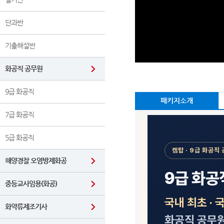
단과반
기출해설반
화공직 공무원
9급 화공직
패키지소개
7급 화공직
5급 화공직
해양경찰 오염방제화공
중등교사임용(화공)
화약류제조기사