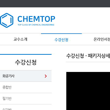
교수소개
온라인서
수강신청
이
용
수강신청 - 패키지상세
약
관
수강신청
보
기
개
인
화공기사
정
보
보
종합반
기
필기반
실기반