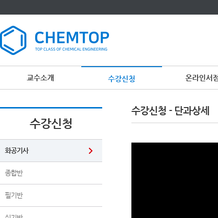
교수소개
온라인서
수강신청
이
용
수강신청 - 단과상세
약
관
수강신청
보
기
개
인
화공기사
정
보
보
종합반
기
필기반
실기반