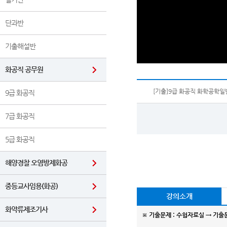
단과반
기출해설반
화공직 공무원
[기출]9급 화공직 화학공학일반
9급 화공직
7급 화공직
5급 화공직
해양경찰 오염방제화공
중등교사임용(화공)
강의소개
화약류제조기사
※
기출문제 : 수험자료실 → 기출