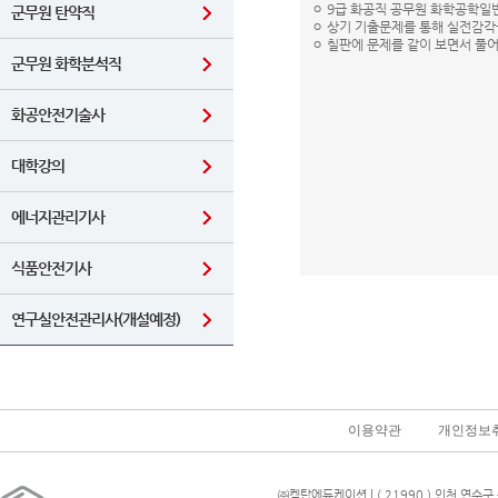
ㅇ 9급 화공직 공무원 화학공학일
군무원 탄약직
ㅇ 상기 기출문제를 통해 실전감각을
ㅇ 칠판에 문제를 같이 보면서 풀
군무원 화학분석직
화공안전기술사
대학강의
에너지관리기사
식품안전기사
연구실안전관리사(개설예정)
이용약관
개인정보
㈜켐탑에듀케이션 | ( 21990 ) 인천 연수구 