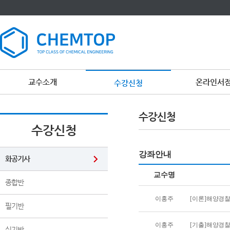
교수소개
온라인서
수강신청
이
용
수강신청
약
관
수강신청
보
기
개
강좌안내
인
화공기사
정
보
교수명
보
종합반
기
이홍주
[이론]해양경
필기반
이홍주
[기출]해양경
실기반