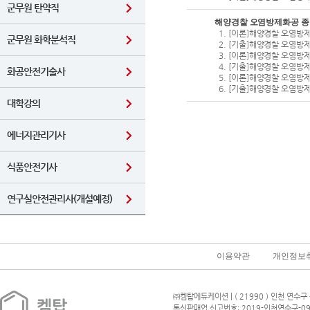
군무원 탄약직
해양경찰 오염방제화공 종합
[이론]해양경찰 오염방
군무원 화학분석직
[기출]해양경찰 오염방
[이론]해양경찰 오염방
[기출]해양경찰 오염방
화공안전기술사
[이론]해양경찰 오염방
[기출]해양경찰 오염방
대학강의
에너지관리기사
식품안전기사
연구실안전관리사(개설예정)
이용약관
개인정보
㈜켐탑에듀케이션 | ( 21990 ) 인천 연수구 
통신판매업 신고번호: 2019-인천연수구-09