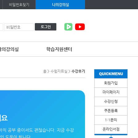
비밀번호찾기
나의강의실
로그인
나의강의실
학습지원센터
홈
>
수험자료실
>
수강후기
회원가입
마이페이지
수강신청
쿠폰등록
세요
1:1문의
온라인서점
아직 공부 중이셔도 괜찮습니다. 지금 수강
인 도움이 됩니다.