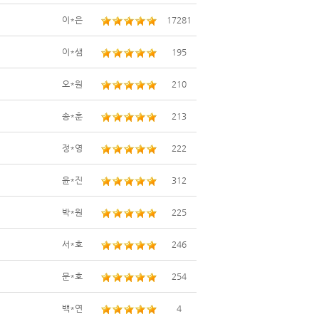
이*은
17281
이*샘
195
오*원
210
송*훈
213
정*영
222
윤*진
312
박*원
225
서*호
246
문*호
254
백*연
4