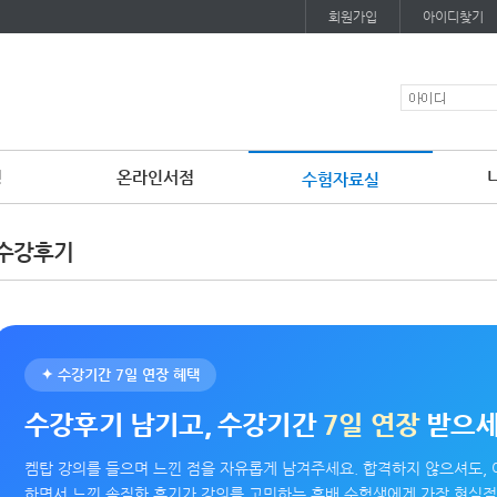
회원가입
아이디찾기
청
온라인서점
수험자료실
이
용
수강후기
약
관
보
기
개
인
정
보
✦ 수강기간 7일 연장 혜택
보
기
수강후기 남기고, 수강기간
7일 연장
받으
켐탑 강의를 들으며 느낀 점을 자유롭게 남겨주세요. 합격하지 않으셔도, 
하면서 느낀 솔직한 후기가 강의를 고민하는 후배 수험생에게 가장 현실적