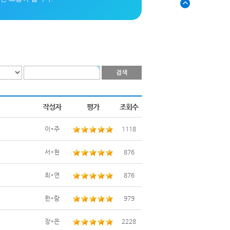
작성자
평가
조회수
이*주
1118
서*현
876
최*연
876
한*람
979
장*은
2228