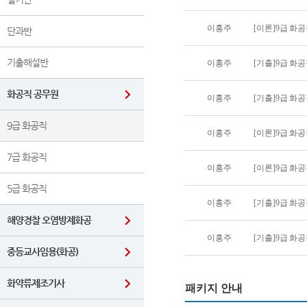
이홍주
[이론]9급 화
단과반
기출해설반
이홍주
[기출]9급 화
화공직 공무원
이홍주
[기출]9급 화
9급 화공직
이홍주
[이론]9급 화
7급 화공직
이홍주
[이론]9급 화
5급 화공직
이홍주
[기출]9급 화공
해양경찰 오염방제화공
이홍주
[기출]9급 화공
중등교사임용(화공)
화약류제조기사
패키지 안내