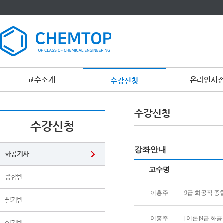
교수소개
온라인서
수강신청
이
용
수강신청
약
관
수강신청
보
기
개
강좌안내
인
화공기사
정
보
교수명
보
종합반
기
이홍주
9급 화공직 종합
필기반
이홍주
[이론]9급 화
실기반