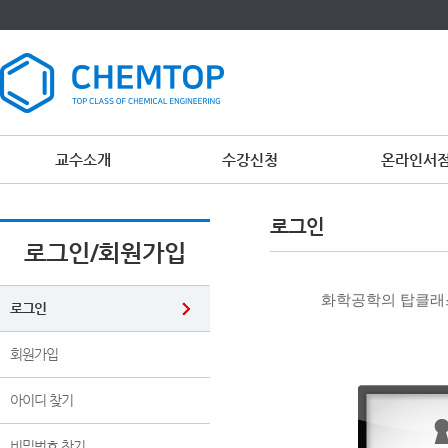
교수소개
수강신청
온라인서
이
용
로그인
약
관
로그인/회원가입
보
기
개
화학공학의 탑클래스
인
로그인
정
보
보
회원가입
기
아이디 찾기
비밀번호 찾기