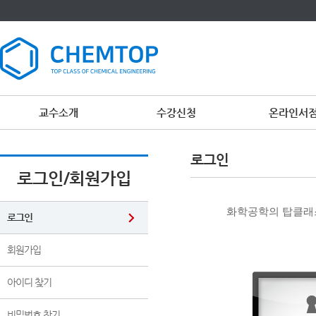
교수소개
수강신청
온라인서
이
용
로그인
약
관
로그인/회원가입
보
기
개
화학공학의 탑클래스
인
로그인
정
보
보
회원가입
기
아이디 찾기
비밀번호 찾기