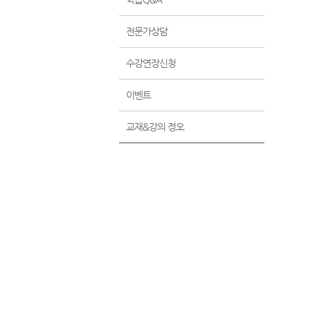
전문가상담
수강연장신청
이벤트
교재&강의 정오