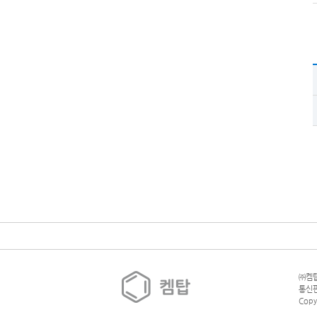
㈜켐탑
통신판
Copy