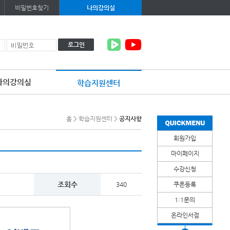
비밀번호찾기
나의강의실
로그인
나의강의실
학습지원센터
이
용
약
홈
>
학습지원센터
>
공지사항
관
보
회원가입
기
개
마이페이지
인
정
수강신청
보
보
조회수
340
쿠폰등록
기
1:1문의
온라인서점