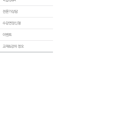
전문가상담
수강연장신청
이벤트
교재&강의 정오