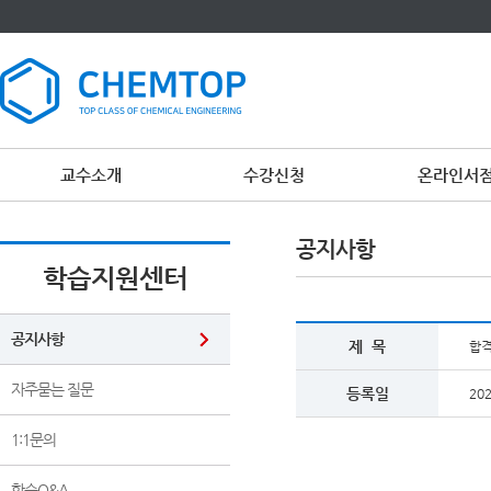
교수소개
수강신청
온라인서
공지사항
학습지원센터
공지사항
제 목
합격
자주묻는 질문
등록일
202
1:1문의
학습Q&A