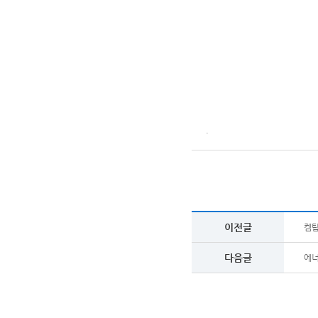
.
이전글
켐탑
다음글
에너