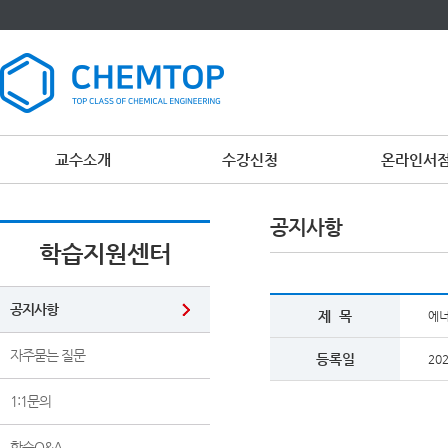
교수소개
수강신청
온라인서
공지사항
학습지원센터
공지사항
제 목
에너
자주묻는 질문
등록일
202
1:1문의
학습Q&A