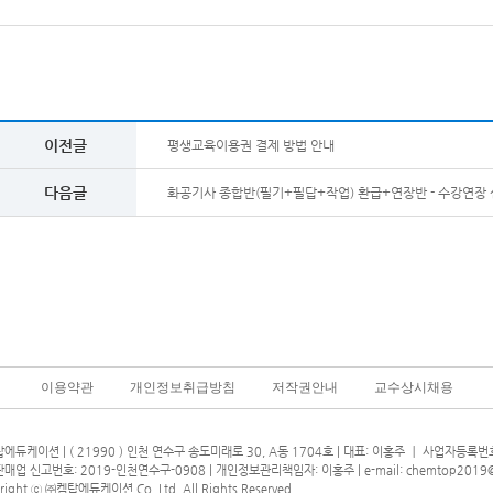
이전글
평생교육이용권 결제 방법 안내
다음글
화공기사 종합반(필기+필답+작업) 환급+연장반 - 수강연장 신청
이용약관
개인정보취급방침
저작권안내
교수상시채용
에듀케이션 | ( 21990 ) 인천 연수구 송도미래로 30, A동 1704호 | 대표: 이홍주 ㅣ 사업자등록번호 
매업 신고번호: 2019-인천연수구-0908 | 개인정보관리책임자: 이홍주 |
e-mail: chemtop2019
right ⓒ ㈜켐탑에듀케이션 Co.,Ltd. All Rights Reserved.