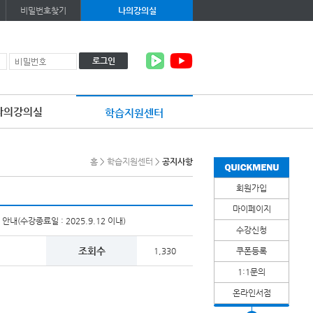
비밀번호찾기
나의강의실
로그인
나의강의실
학습지원센터
이
용
약
홈
>
학습지원센터
>
공지사항
관
보
회원가입
기
개
마이페이지
인
(수강종료일 : 2025.9.12 이내)
정
수강신청
보
보
조회수
1,330
쿠폰등록
기
1:1문의
온라인서점