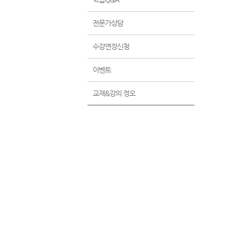
전문가상담
수강연장신청
이벤트
교재&강의 정오