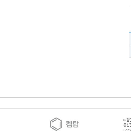
㈜켐탑
통신판
Copy