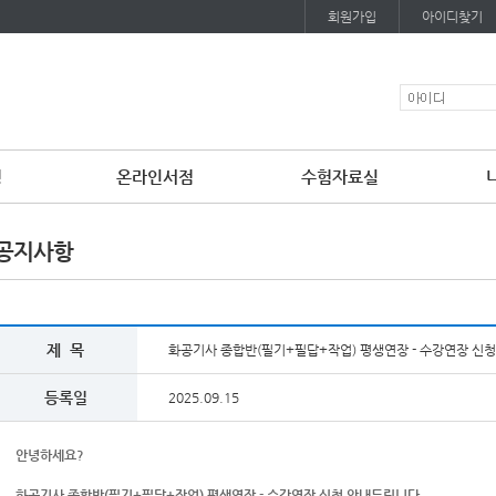
회원가입
아이디찾기
청
온라인서점
수험자료실
공지사항
제 목
화공기사 종합반(필기+필답+작업) 평생연장 - 수강연장 신청 안내
등록일
2025.09.15
안녕하세요?
화공기사 종합반(필기+필답+작업) 평생연장 - 수강연장 신청 안내드립니다.