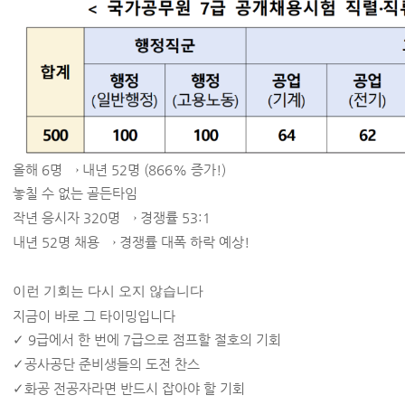
올해
6
명
→
내년
52
명
(866%
증가
!)
놓칠 수 없는 골든타임
작년 응시자
320
명
→
경쟁률
53:1
내년
52
명 채용
→
경쟁률 대폭 하락 예상
!
이런 기회는 다시 오지 않습니다
지금이 바로 그 타이밍입니다
✓
9
급에서 한 번에
7
급으로 점프할 절호의 기회
✓
공사공단 준비생들의 도전 찬스
✓
화공 전공자라면 반드시 잡아야 할 기회