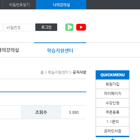
비밀번호찾기
나의강의실
로그인
나의강의실
학습지원센터
이
용
약
홈
>
학습지원센터
>
공지사항
관
보
회원가입
기
개
마이페이지
인
정
수강신청
보
보
조회수
3,880
쿠폰등록
기
1:1문의
온라인서점