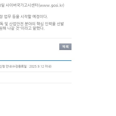
0
일 사이버국가고시센터
(www.gosi.kr)
장 업무 등을 시작할 예정이다
.
독 및 산업안전 분야의 핵심 인력을 선발
원해 나갈 것
"
이라고 말했다
.
 안내(수강종료일 : 2025.9.12 이내)