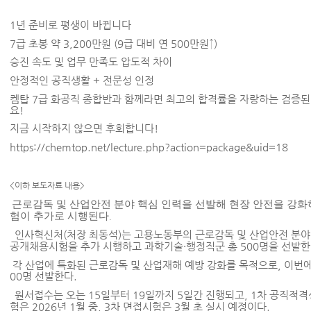
1
년 준비로 평생이 바뀝니다
7
급 초봉 약
3,200
만원
(9
급 대비 연
500
만원
↑)
승진 속도 및 업무 만족도 압도적 차이
안정적인 공직생활
+
전문성 인정
켐탑
7
급 화공직 종합반과 함께라면 최고의 합격률을 자랑하는 검증된
요
!
지금 시작하지 않으면 후회합니다
!
https://chemtop.net/lecture.php?action=package&uid=18
<이하 보도자료 내용>
근로감독 및 산업안전 분야 핵심 인력을 선발해 현장 안전을 강
험이 추가로 시행된다
.
인사혁신처
(
처장 최동석
)
는 고용노동부의 근로감독 및 산업안전 분야
공개채용시험을 추가 시행하고 과학기술
·
행정직군 총
500
명을 선발
각 산업에 특화된 근로감독 및 산업재해 예방 강화를 목적으로
,
이번
00
명 선발한다
.
원서접수는 오는
15
일부터
19
일까지
5
일간 진행되고
, 1
차 공직적격
험은
2026
년
1
월 중
, 3
차 면접시험은
3
월 초 실시 예정이다
.