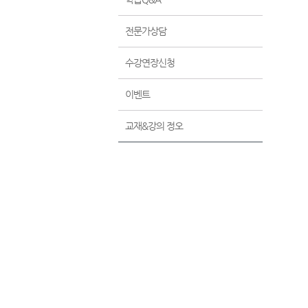
전문가상담
수강연장신청
이벤트
교재&강의 정오