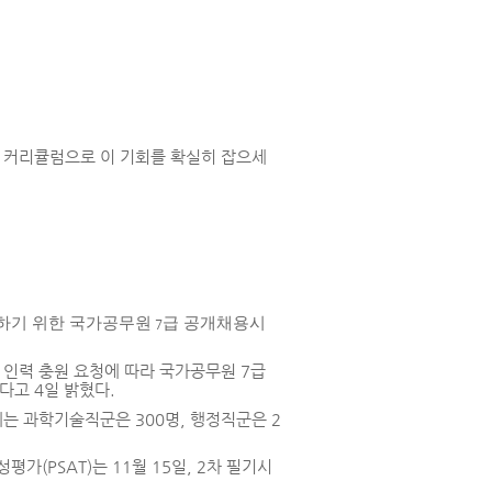
 커리큘럼으로 이 기회를 확실히 잡으세
화하기 위한 국가공무원
급 공개채용시
7
 인력 충원 요청에 따라 국가공무원
7
급
한다고
4
일 밝혔다
.
에는 과학기술직군은
300
명
,
행정직군은
2
성평가
(PSAT)
는
11
월
15
일
, 2
차 필기시