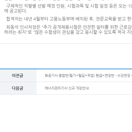
구체적인 직렬별 선발 예정 인원
,
시험과목 및 시험 일정 등은 오는
1
에 공고된다
.
합격자는 내년
4
월부터 고용노동부에 배치된 후
,
전문교육을 받고 현
최동석 인사처장은
"
추가 공개채용시험은 안전한 일터를 위한 근로감
하려는 취지
"
로
"
많은 수험생이 관심을 갖고 응시할 수 있도록 적극 지
이전글
화공기사 종합반(필기+필답+작업) 환급+연장반 - 수강연장 신청
다음글
에너지관리기사 신규 개강안내