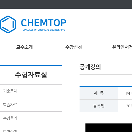
교수소개
수강신청
온라인서
공개강의
수험자료실
기출문제
제 목
[에
학습자료
등록일
202
수강후기
합격수기