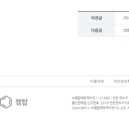
이전글
[에
다음글
[켐
이용약관
개인정보
㈜켐탑에듀케이션 | ( 21990 ) 인천 연수구 
통신판매업 신고번호: 2019-인천연수구-09
Copyright ⓒ ㈜켐탑에듀케이션 Co.,Ltd. All