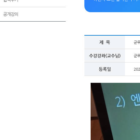
공개강의
제 목
군무
수강강좌(교수님)
군무
등록일
202