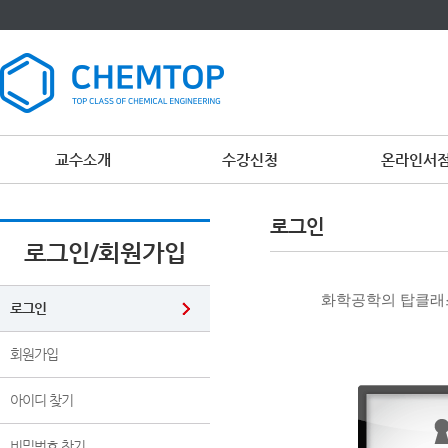
교수소개
수강신청
온라인서
이
용
로그인
약
관
로그인/회원가입
보
기
개
화학공학의 탑클래스
인
로그인
정
보
보
회원가입
기
아이디 찾기
비밀번호 찾기